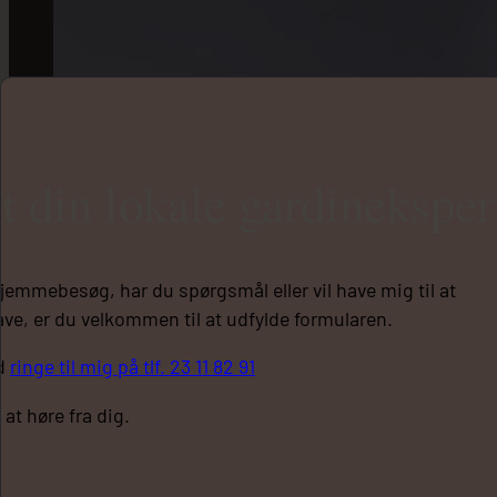
t din lokale gardineksper
hjemmebesøg, har du spørgsmål eller vil have mig til at
ve, er du velkommen til at udfylde formularen.
id
ringe til mig på tlf. 23 11 82 91
 at høre fra dig.