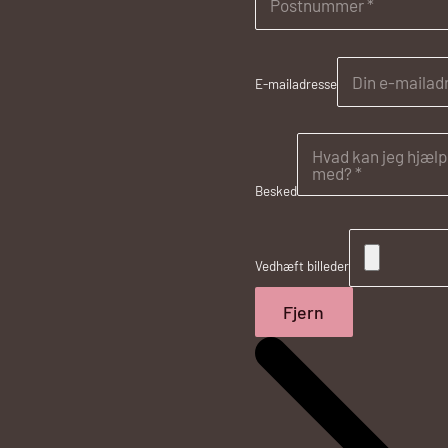
E-mailadresse
Besked
Vedhæft billeder
Fjern